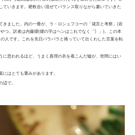
していきます。硬軟合い混ぜてバランス取りながら書いていきた
てきました。内の一冊が、ラ・ロシュフコーの「箴言と考察」(岩
やつ。訳者は内藤燿(燿の字はヘンはこれでなく「氵」)。この本
ンスの人です。これを先日パラパラと捲っていて出くわした言葉を転
うに思われるほど、うまく真理の衣を着こんだ嘘が、世間にはい
葉にはとても重みがあります。
の辺で。