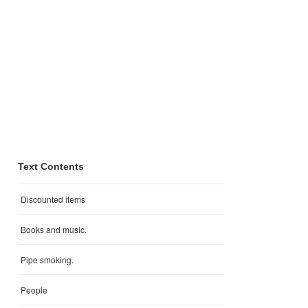
Text Contents
Discounted items
Books and music.
Pipe smoking.
People