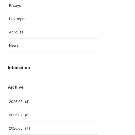
Essays
U.K. report
Antiques
News
Infomation
Archive
2026
.
08
(
4
)
2026
.
07
(
6
)
2026
.
06
(
11
)