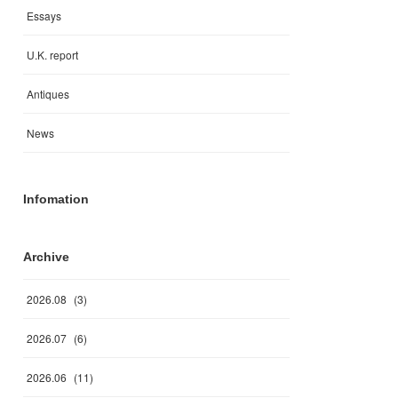
Essays
U.K. report
Antiques
News
Infomation
Archive
2026
.
08
(
3
)
2026
.
07
(
6
)
2026
.
06
(
11
)