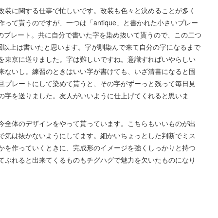
改装に関する仕事で忙しいです。改装も色々と決めることが多く
って貰うのですが、一つは「antique」と書かれた小さいプレー
きめのプレート。共に自分で書いた字を染め抜いて貰うので、この二つ
0回以上は書いたと思います。字が馴染んで来て自分の字になるまで
を東京に送りました。字は難しいですね。意識すればいやらしい
来ないし。練習のときはいい字が書けても、いざ清書になると固
旦プレートにして染めて貰うと、その字がずーっと残って毎日見
の字を送りました。友人がいいように仕上げてくれると思いま
今全体のデザインをやって貰っています。こちらもいいものが出
で気は抜かないようにしてます。細かいちょっとした判断でミス
かを作っていくときに、完成形のイメージを強くしっかりと持つ
てぶれると出来てくるものもチグハグで魅力を欠いたものになり