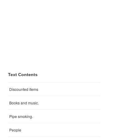
Text Contents
Discounted items
Books and music.
Pipe smoking.
People