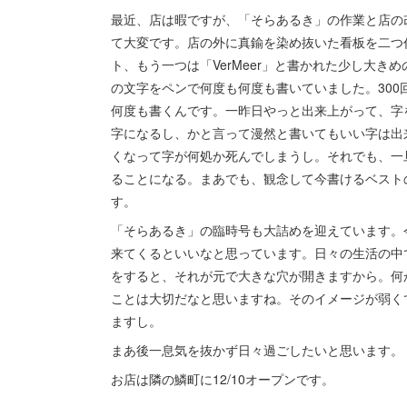
最近、店は暇ですが、「そらあるき」の作業と店の
て大変です。店の外に真鍮を染め抜いた看板を二つ作
ト、もう一つは「VerMeer」と書かれた少し大
の文字をペンで何度も何度も書いていました。30
何度も書くんです。一昨日やっと出来上がって、字
字になるし、かと言って漫然と書いてもいい字は出
くなって字が何処か死んでしまうし。それでも、一
ることになる。まあでも、観念して今書けるベスト
す。
「そらあるき」の臨時号も大詰めを迎えています。
来てくるといいなと思っています。日々の生活の中
をすると、それが元で大きな穴が開きますから。何
ことは大切だなと思いますね。そのイメージが弱く
ますし。
まあ後一息気を抜かず日々過ごしたいと思います。
お店は隣の鱗町に12/10オープンです。