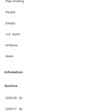
Pipe smoking.
People
Essays
U.K. report
Antiques
News
Infomation
Archive
2026
.
08
(
3
)
2026
.
07
(
6
)