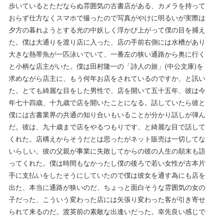
歩いているとただならぬ雰囲気の古書店がある、カメラを持って
おらず仕方なくスマホで撮ったので写真がやけに明るいが実際は
夕方の暮れようとする光の中妖しく浮かび上がって僕の目を捕え
た。僕は大通りを渡り店に入った、店の手前右側には水槽があり
大きな熱帯魚が一匹泳いでいて、一番左の狭い通路から奥に行く
と小柄な店主がいた。僕は田村隆一の「詩人の旅」(中公文庫)を
求めながら店主に、もう何年お店をされているのですか、と訊い
た。とても綺麗な目をした男性で、店を開いて五十五年、彼は今
年七十四歳、十九歳で店を開いたことになる。話していたら彼と
僕には古書業界の共通の知り合いもいることが分かり話しが弾ん
だ。彼は、九十歳まで店をやるつもりです、と綺麗な目で話して
くれた。店構えからそうだとは思ったがネット販売は一切してな
いらしい。彼の父親が事業に失敗してからの彼の人生の顛末も語
ってくれた。僕は時間もなかったし僕の後ろで若い女性が古本片
手に支払いをしたそうにしていたので僕は彼女を通す為にも店を
出た、本当に通路が狭いのだ、ちょっと面白そうな雰囲気の女の
子だった、こういう変わった店には矢張り変わった客が引き寄せ
られて来るのだ。渡英前の素敵な出逢いだった。幸先良い感じで