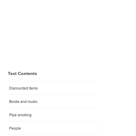
Text Contents
Discounted items
Books and music.
Pipe smoking.
People