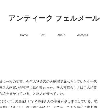
アンティーク フェルメール
Home
Text
About
Accsess
日に一枚の葉書、今年の秋金沢の天徳院で展示をしていた七十代
無名の画家だが本当に絵が良かった。その素晴らしさはこの絵葉
ら絵を描かれている、と本人が仰っていた。
ジンバラの画家Harry Mafujiさんの準備も少しずつしている、彼
お越し頂きたい。僕は絵が好きだ、とても。こんな時代に古典的