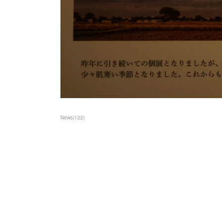
News
(
122
)