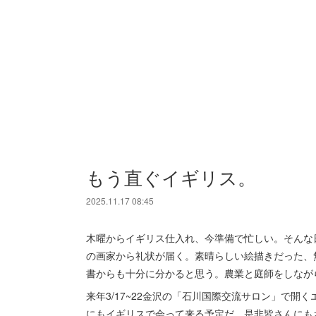
もう直ぐイギリス。
2025.11.17 08:45
木曜からイギリス仕入れ、今準備で忙しい。そんな
の画家から礼状が届く。素晴らしい絵描きだった、
書からも十分に分かると思う。農業と庭師をしなが
来年3/17~22金沢の「石川国際交流サロン」で開くエ
にもイギリスで会って来る予定だ。是非皆さんにも