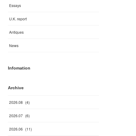
Essays
U.K. report
Antiques
News
Infomation
Archive
2026
.
08
(
4
)
2026
.
07
(
6
)
2026
.
06
(
11
)