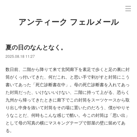
アンティーク フェルメール
夏の日のなんとなく。
2025.08.18 11:27
数日前、二階から降りて来て玄関廊下を素足で歩くと足の裏に封
筒がくっ付いてきた、何だこれ、と思い手で剥がすと封筒にこう
書いてあった「死亡診断書在中」。母の死亡診断書を入れてあっ
た封筒だった、いけないいけない、二階に持って上がる、恐らく
九州から帰ってきたときに廊下でこの封筒をスーツケースから取
り出し中身を抜いて封筒をその場に置いたのだろう、僕がやりそ
うなことだ、何時もこんな感じで酷い。今この封筒は「思い出」
として母の写真の横にマスキングテープで部屋の壁に留めてあ
る。