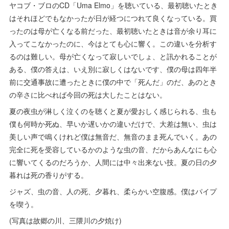
ヤコブ・ブロのCD「Uma Elmo」を聴いている、最初聴いたとき
はそれほどでもなかったが日が経つにつれて良くなっている。買
ったのは母が亡くなる前だった、最初聴いたときは音が余り耳に
入ってこなかったのに、今はとても心に響く。この違いを分析す
るのは難しい。母が亡くなって寂しいでしょ、と訊かれることが
ある、僕の答えは、いえ別に寂しくはないです、僕の母は四年半
前に交通事故に遭ったときに僕の中で「死んだ」のだ、あのとき
の辛さに比べれば今回の死は大したことはない。
夏の夜虫が淋しく泣くのを聴くと夏が愛おしく感じられる、虫も
僕も何時か死ぬ、早いか遅いかの違いだけで、大差は無い、虫は
美しい声で鳴くけれど僕は無音だ、無音のまま死んでいく。あの
完全に死を受容しているかのような虫の音、だからあんなにも心
に響いてくるのだろうか、人間には中々出来ない技。夏の日の夕
暮れは死の香りがする。
ジャズ、虫の音、人の死、夕暮れ、柔らかい空腹感。僕はパイプ
を喫う。
(写真は故郷の川、三隈川の夕焼け)