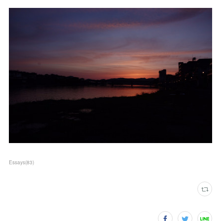
Essays
(
83
)