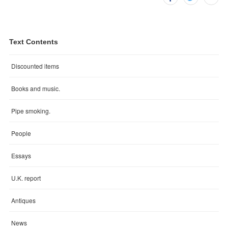
Text Contents
Discounted items
Books and music.
Pipe smoking.
People
Essays
U.K. report
Antiques
News