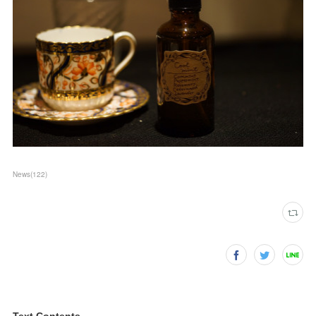
News
(
122
)