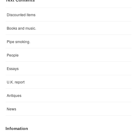
Text Contents
Discounted items
Books and music.
Pipe smoking.
People
Essays
U.K. report
Antiques
News
Infomation