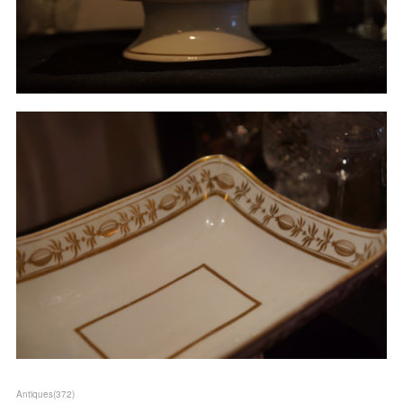
Antiques
(
372
)