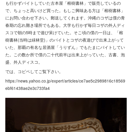
も行かずバイトしていた古本屋「榕樹書林」で販売しているの
で、ちょっと高いけど買った。もしご興味ある方は「榕樹書林」
にお問い合わせ下さい。郵送してくれます。沖縄のコザは僕の青
春期の忘れ難き場所でもある。大学も行かず毎日コザの外人ディ
スコで朝の5時まで遊び呆けていた。そこ頃の僕の一日は、「榕
樹書林(当時は緑林堂)」のバイトとコザの夜遊びで出来上がって
いた、那覇の有名な居酒屋「うりずん」でもたまにバイトしてい
た。この数か所で僕の二十代前半は出来上がっていた、古書、泡
盛、外人ディスコ。
では、コピペしてご覧下さい。
https://news.yahoo.co.jp/expert/articles/ce7ae5c2989816c18569
ebf61438ae2e3c733fa4