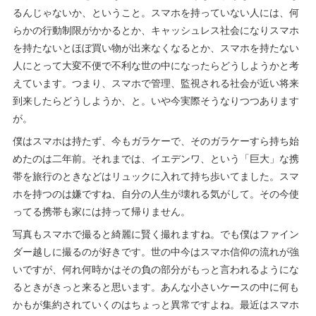
るんじゃないか、ということ。スマホを持っていない人には、何
らかの行動制限がかかるとか、キャッシュレス社会になりスマホ
を持たないとほぼ買い物が出来なくなるとか、スマホを持たない
人にとって大変不便で不利な世の中になったらどうしようかと考
えています。つまり、スマホで管理、監視される社会が近い将来
到来したらどうしようか、と。いや今実際そうなりつつあります
が。
僕はスマホは持たず、今もガラケーで、そのガラケーすら持ち始
めたのは二年前。それまでは、イエデンワ、という「巨大」な携
帯を旅行のときなどはリュックに入れて持ち歩いてました。スマ
ホを持つのは嫌ですね、自分の人生が壊れる気がして。その今使
ってる携帯も家には持って帰りません。
写真もスマホで撮ると綺麗に賢く撮れますね。でも僕はファイン
ダー越しに撮るのが好きです。世の中今はスマホ信仰の流れが強
いですが、何れ何時かはその負の部分がもっと言われるようにな
るときがきっと来ると思います。あんな小さいケースの中に何も
かもが集約されていくのはちょっと異常ですよね。最近はスマホ