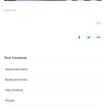
News
(
122
)
Text Contents
Discounted items
Books and music.
Pipe smoking.
People